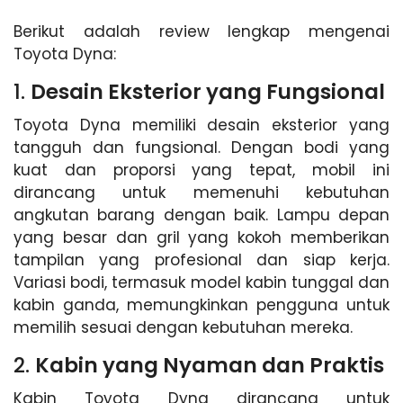
Berikut adalah review lengkap mengenai
Toyota Dyna:
1.
Desain Eksterior yang Fungsional
Toyota Dyna memiliki desain eksterior yang
tangguh dan fungsional. Dengan bodi yang
kuat dan proporsi yang tepat, mobil ini
dirancang untuk memenuhi kebutuhan
angkutan barang dengan baik. Lampu depan
yang besar dan gril yang kokoh memberikan
tampilan yang profesional dan siap kerja.
Variasi bodi, termasuk model kabin tunggal dan
kabin ganda, memungkinkan pengguna untuk
memilih sesuai dengan kebutuhan mereka.
2.
Kabin yang Nyaman dan Praktis
Kabin Toyota Dyna dirancang untuk