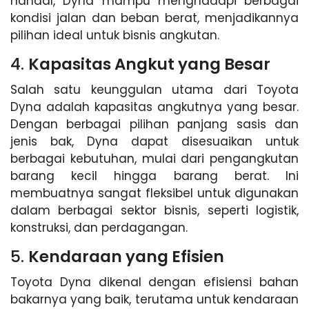
handal, Dyna mampu menghadapi berbagai
kondisi jalan dan beban berat, menjadikannya
pilihan ideal untuk bisnis angkutan.
4.
Kapasitas Angkut yang Besar
Salah satu keunggulan utama dari Toyota
Dyna adalah kapasitas angkutnya yang besar.
Dengan berbagai pilihan panjang sasis dan
jenis bak, Dyna dapat disesuaikan untuk
berbagai kebutuhan, mulai dari pengangkutan
barang kecil hingga barang berat. Ini
membuatnya sangat fleksibel untuk digunakan
dalam berbagai sektor bisnis, seperti logistik,
konstruksi, dan perdagangan.
5.
Kendaraan yang Efisien
Toyota Dyna dikenal dengan efisiensi bahan
bakarnya yang baik, terutama untuk kendaraan