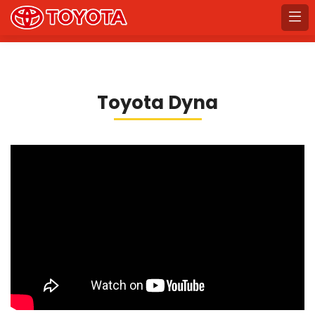
Toyota Dyna